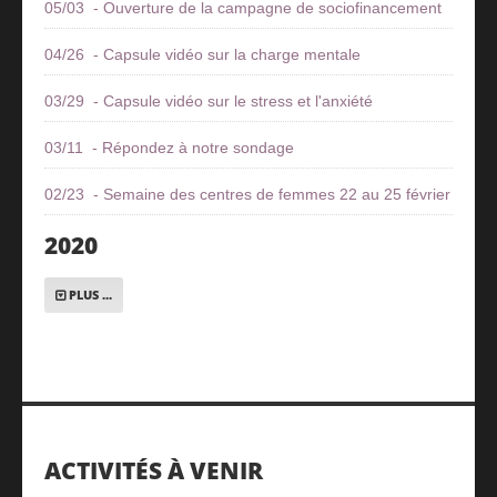
05/03 - Ouverture de la campagne de sociofinancement
04/26 - Capsule vidéo sur la charge mentale
03/29 - Capsule vidéo sur le stress et l'anxiété
03/11 - Répondez à notre sondage
02/23 - Semaine des centres de femmes 22 au 25 février
2020
PLUS ...
11/16 - Le Centre et la zone rouge
08/18 - Ouverture du Centre
04/28 - COVID - références
02/18 - Les Monologues du vagin
ACTIVITÉS À VENIR